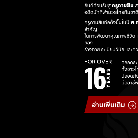
ยินดีต้อนรับสู่ 
ครูดามยิม
 
อดีตนักกีฬามวยไทยทีมชาติ ผ
ครูดามยิมก่อตั้งขึ้นในปี 
พ.ศ
สำคัญ
ในการพัฒนาคุณภาพชีวิต ห
ของ
ร่างกาย ระเบียบวินัย และค
16
FOR OVER
ตลอดระย
ทั้งชาว
YEARS
ปลอดภัย
มืออาชีพ
อ่านเพิ่มเติม