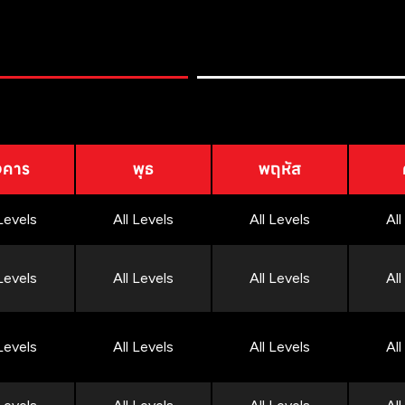
งคาร
พุธ
พฤหัส
 Levels
All Levels
All Levels
All
 Levels
All Levels
All Levels
All
 Levels
All Levels
All Levels
All