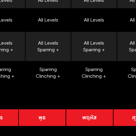
 Levels
All Levels
All Levels
All
 Levels
All Levels
All Levels
All
 Levels
All Levels
All Levels
All
rring +
Sparring +
Sparring +
Spa
arring
Sparring
Sparring
Sp
ching +
Clinching +
Clinching +
Cli
าร
พุธ
พฤหัส
ศุ