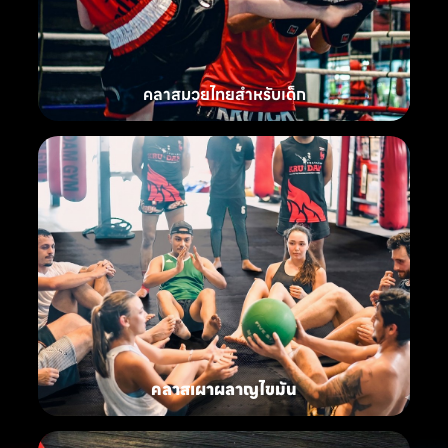
คลาสมวยไทยสำหรับเด็ก
คลาสเผาผลาญไขมัน