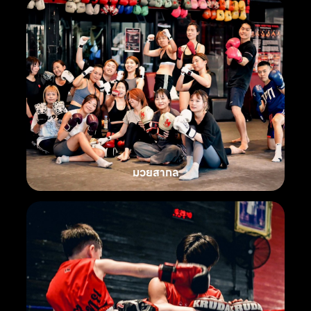
มวยสากล