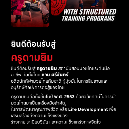
ยินดีต้อนรับสู่
ครูดามยิม
ยินดีต้อนรับสู่
ครูดามยิม
สถาบันสอนมวยไทยระดับมือ
อาชีพ ก่อตั้งโดย
ดาม ศรีจันทร์
อดีตนักกีฬามวยไทยทีมชาติ ผู้มุ่งมั่นในการสืบสานและ
อนุรักษ์ศิลปะการต่อสู้ของไทย
ครูดามยิมก่อตั้งขึ้นในปี
พ.ศ. 2553
ด้วยวิสัยทัศน์ในการนำ
มวยไทยมาเป็นเครื่องมือสำคัญ
ในการพัฒนาคุณภาพชีวิต หรือ
Life Development
เพื่อ
เสริมสร้างทั้งความแข็งแรงของ
ร่างกาย ระเบียบวินัย และความแข็งแกร่งทางจิตใจ