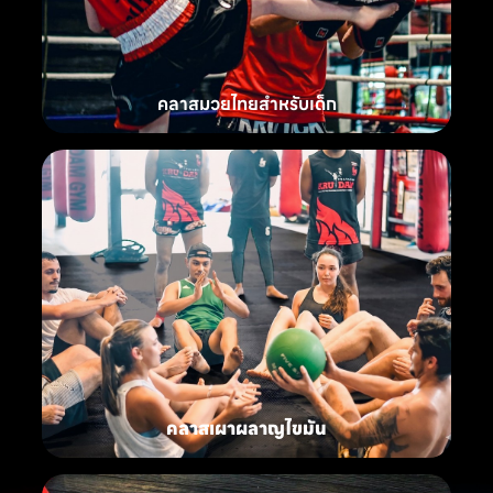
คลาสมวยไทยสำหรับเด็ก
คลาสเผาผลาญไขมัน