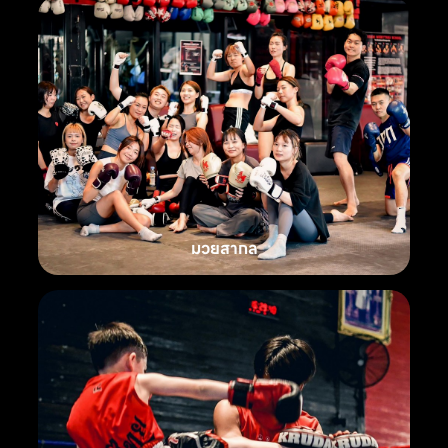
มวยสากล