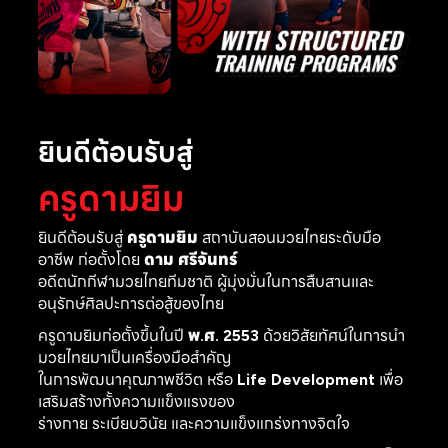
ยินดีต้อนรับสู่
ครูดามยิม
ยินดีต้อนรับสู่
ครูดามยิม
สถาบันสอนมวยไทยระดับมือ
อาชีพ ก่อตั้งโดย
ดาม ศรีจันทร์
อดีตนักกีฬามวยไทยทีมชาติ ผู้มุ่งมั่นในการสืบสานและ
อนุรักษ์ศิลปะการต่อสู้ของไทย
ครูดามยิมก่อตั้งขึ้นในปี
พ.ศ. 2553
ด้วยวิสัยทัศน์ในการนำ
มวยไทยมาเป็นเครื่องมือสำคัญ
ในการพัฒนาคุณภาพชีวิต หรือ
Life Development
เพื่อ
เสริมสร้างทั้งความแข็งแรงของ
ร่างกาย ระเบียบวินัย และความแข็งแกร่งทางจิตใจ