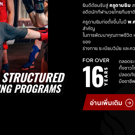
ยินดีต้อนรับสู่ 
ครูดามยิม
 
อดีตนักกีฬามวยไทยทีมชาติ ผ
ครูดามยิมก่อตั้งขึ้นในปี 
พ.ศ
สำคัญ
ในการพัฒนาคุณภาพชีวิต ห
ของ
ร่างกาย ระเบียบวินัย และค
16
FOR OVER
ตลอดระย
ทั้งชาว
YEARS
ปลอดภัย
มืออาชีพ
อ่านเพิ่มเติม