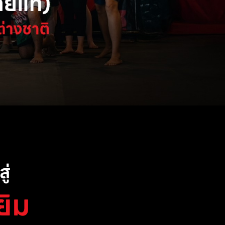
ู่
ยิม