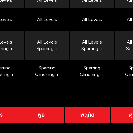
 Levels
All Levels
All Levels
All
 Levels
All Levels
All Levels
All
 Levels
All Levels
All Levels
All
rring +
Sparring +
Sparring +
Spa
arring
Sparring
Sparring
Sp
ching +
Clinching +
Clinching +
Cli
าร
พุธ
พฤหัส
ศุ