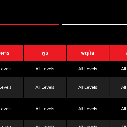
งคาร
พุธ
พฤหัส
 Levels
All Levels
All Levels
All
 Levels
All Levels
All Levels
All
 Levels
All Levels
All Levels
All