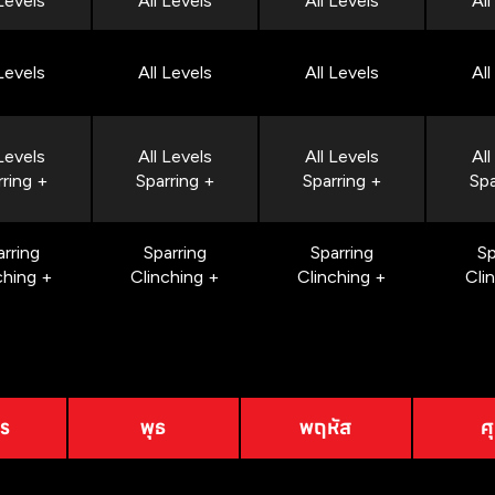
 Levels
All Levels
All Levels
All
 Levels
All Levels
All Levels
All
 Levels
All Levels
All Levels
All
rring +
Sparring +
Sparring +
Spa
arring
Sparring
Sparring
Sp
ching +
Clinching +
Clinching +
Cli
าร
พุธ
พฤหัส
ศุ