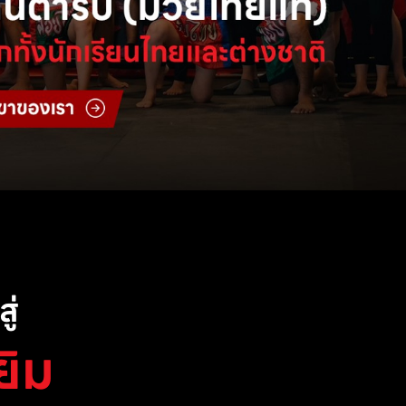
ู่
ยิม