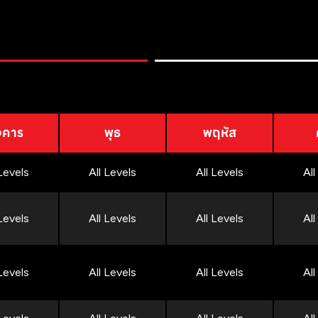
งคาร
พุธ
พฤหัส
 Levels
All Levels
All Levels
All
 Levels
All Levels
All Levels
All
 Levels
All Levels
All Levels
All