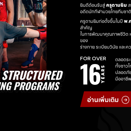
ยินดีต้อนรับสู่ 
ครูดามยิม
 
อดีตนักกีฬามวยไทยทีมชาติ ผ
ครูดามยิมก่อตั้งขึ้นในปี 
พ.ศ
สำคัญ
ในการพัฒนาคุณภาพชีวิต ห
ของ
ร่างกาย ระเบียบวินัย และค
16
FOR OVER
ตลอดระย
ทั้งชาว
YEARS
ปลอดภัย
มืออาชีพ
อ่านเพิ่มเติม