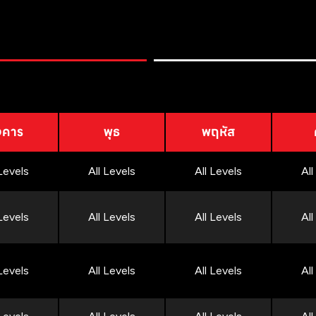
งคาร
พุธ
พฤหัส
 Levels
All Levels
All Levels
All
 Levels
All Levels
All Levels
All
 Levels
All Levels
All Levels
All