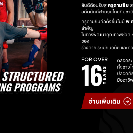
ยินดีต้อนรับสู่ 
ครูดามยิม
 
อดีตนักกีฬามวยไทยทีมชาติ ผ
ครูดามยิมก่อตั้งขึ้นในปี 
พ.ศ
สำคัญ
ในการพัฒนาคุณภาพชีวิต ห
ของ
ร่างกาย ระเบียบวินัย และค
16
FOR OVER
ตลอดระย
ทั้งชาว
YEARS
ปลอดภัย
มืออาชีพ
อ่านเพิ่มเติม