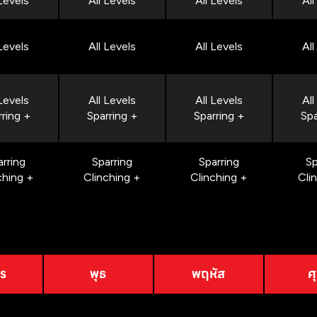
 Levels
All Levels
All Levels
All
 Levels
All Levels
All Levels
All
 Levels
All Levels
All Levels
All
rring +
Sparring +
Sparring +
Spa
arring
Sparring
Sparring
Sp
ching +
Clinching +
Clinching +
Cli
าร
พุธ
พฤหัส
ศุ