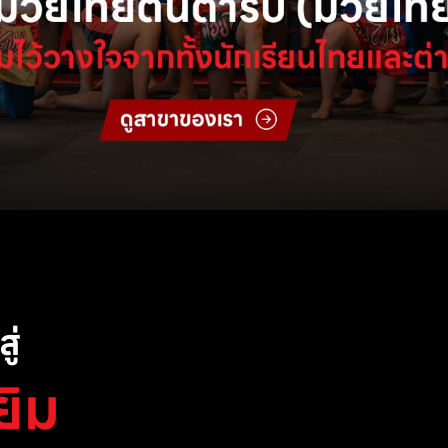
ู่
ยิม