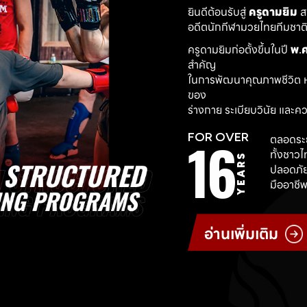
ยินดีต้อนรับสู่ 
ครูดามยิม
 
อดีตนักกีฬามวยไทยทีมชาติ ผ
ครูดามยิมก่อตั้งขึ้นในปี 
พ.ศ
สำคัญ
ในการพัฒนาคุณภาพชีวิต ห
ของ
ร่างกาย ระเบียบวินัย และค
16
FOR OVER
ตลอดระย
ทั้งชาว
YEARS
ปลอดภัย
มืออาชีพ
อ่านเพิ่มเติม