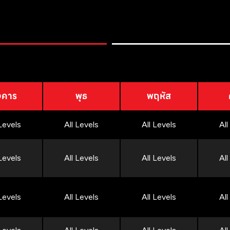
งคาร
พุธ
พฤหัส
 Levels
All Levels
All Levels
All
 Levels
All Levels
All Levels
All
 Levels
All Levels
All Levels
All