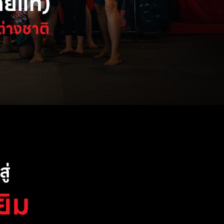
ู่
ยิม