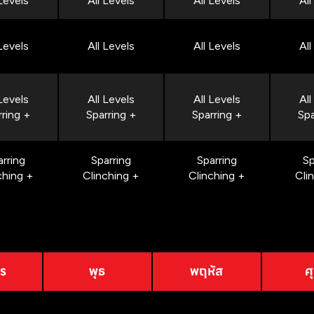
 Levels
All Levels
All Levels
All
 Levels
All Levels
All Levels
All
 Levels
All Levels
All Levels
All
rring +
Sparring +
Sparring +
Spa
arring
Sparring
Sparring
Sp
ching +
Clinching +
Clinching +
Cli
าร
พุธ
พฤหัส
ศุ