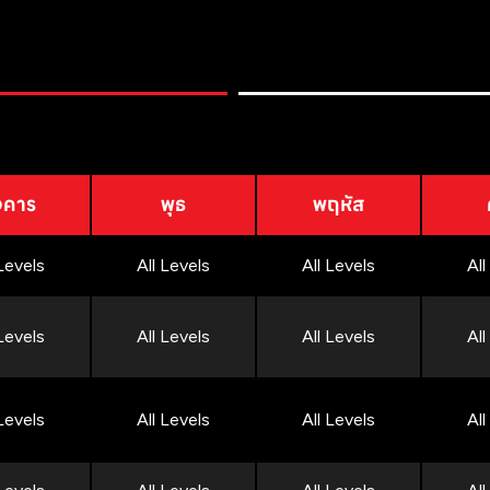
งคาร
พุธ
พฤหัส
 Levels
All Levels
All Levels
All
 Levels
All Levels
All Levels
All
 Levels
All Levels
All Levels
All