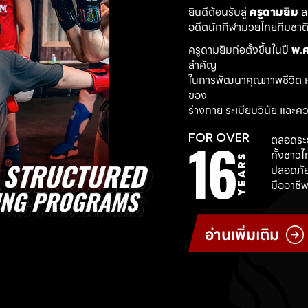
ยินดีต้อนรับสู่ 
ครูดามยิม
 
อดีตนักกีฬามวยไทยทีมชาติ ผ
ครูดามยิมก่อตั้งขึ้นในปี 
พ.ศ
สำคัญ
ในการพัฒนาคุณภาพชีวิต ห
ของ
ร่างกาย ระเบียบวินัย และค
16
FOR OVER
ตลอดระย
ทั้งชาว
YEARS
ปลอดภัย
มืออาชีพ
อ่านเพิ่มเติม