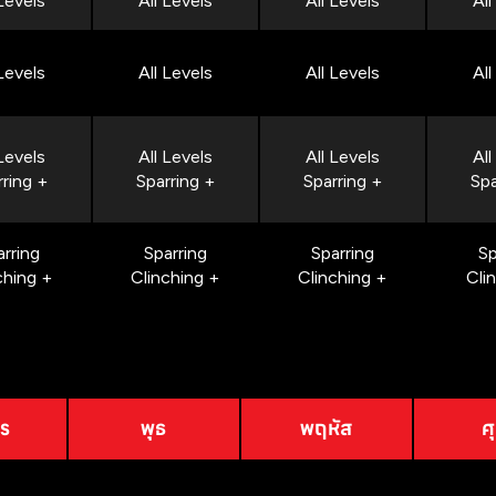
 Levels
All Levels
All Levels
All
 Levels
All Levels
All Levels
All
 Levels
All Levels
All Levels
All
rring +
Sparring +
Sparring +
Spa
arring
Sparring
Sparring
Sp
ching +
Clinching +
Clinching +
Cli
าร
พุธ
พฤหัส
ศุ