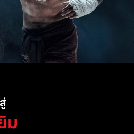
ู่
ยิม