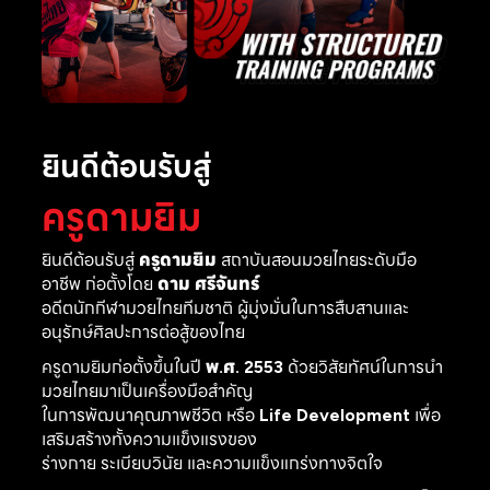
ยินดีต้อนรับสู่
ครูดามยิม
ยินดีต้อนรับสู่
ครูดามยิม
สถาบันสอนมวยไทยระดับมือ
อาชีพ ก่อตั้งโดย
ดาม ศรีจันทร์
อดีตนักกีฬามวยไทยทีมชาติ ผู้มุ่งมั่นในการสืบสานและ
อนุรักษ์ศิลปะการต่อสู้ของไทย
ครูดามยิมก่อตั้งขึ้นในปี
พ.ศ. 2553
ด้วยวิสัยทัศน์ในการนำ
มวยไทยมาเป็นเครื่องมือสำคัญ
ในการพัฒนาคุณภาพชีวิต หรือ
Life Development
เพื่อ
เสริมสร้างทั้งความแข็งแรงของ
ร่างกาย ระเบียบวินัย และความแข็งแกร่งทางจิตใจ