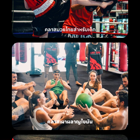
คลาสมวยไทยสำหรับเด็ก
คลาสเผาผลาญไขมัน