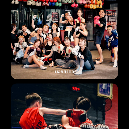
มวยสากล