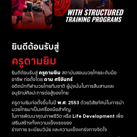
ยินดีต้อนรับสู่
ครูดามยิม
ยินดีต้อนรับสู่
ครูดามยิม
สถาบันสอนมวยไทยระดับมือ
อาชีพ ก่อตั้งโดย
ดาม ศรีจันทร์
อดีตนักกีฬามวยไทยทีมชาติ ผู้มุ่งมั่นในการสืบสานและ
อนุรักษ์ศิลปะการต่อสู้ของไทย
ครูดามยิมก่อตั้งขึ้นในปี
พ.ศ. 2553
ด้วยวิสัยทัศน์ในการนำ
มวยไทยมาเป็นเครื่องมือสำคัญ
ในการพัฒนาคุณภาพชีวิต หรือ
Life Development
เพื่อ
เสริมสร้างทั้งความแข็งแรงของ
ร่างกาย ระเบียบวินัย และความแข็งแกร่งทางจิตใจ