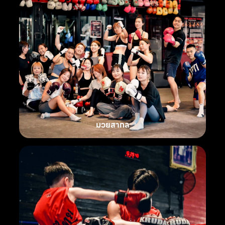
มวยสากล