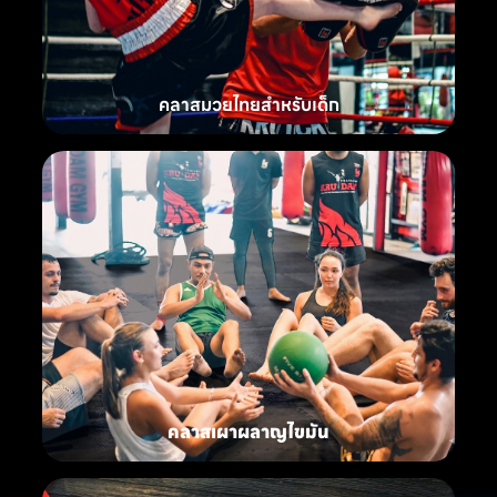
คลาสมวยไทยสำหรับเด็ก
คลาสเผาผลาญไขมัน