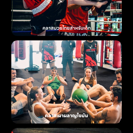
คลาสมวยไทยสำหรับเด็ก
คลาสเผาผลาญไขมัน