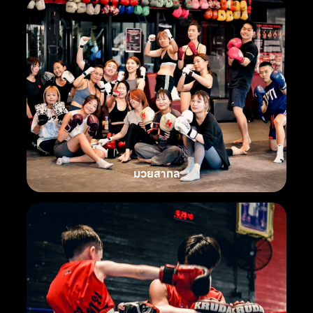
มวยสากล