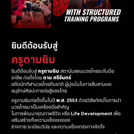
ยินดีต้อนรับสู่
ครูดามยิม
ยินดีต้อนรับสู่
ครูดามยิม
สถาบันสอนมวยไทยระดับมือ
อาชีพ ก่อตั้งโดย
ดาม ศรีจันทร์
อดีตนักกีฬามวยไทยทีมชาติ ผู้มุ่งมั่นในการสืบสานและ
อนุรักษ์ศิลปะการต่อสู้ของไทย
ครูดามยิมก่อตั้งขึ้นในปี
พ.ศ. 2553
ด้วยวิสัยทัศน์ในการนำ
มวยไทยมาเป็นเครื่องมือสำคัญ
ในการพัฒนาคุณภาพชีวิต หรือ
Life Development
เพื่อ
เสริมสร้างทั้งความแข็งแรงของ
ร่างกาย ระเบียบวินัย และความแข็งแกร่งทางจิตใจ