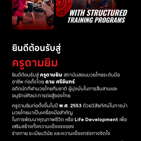
ยินดีต้อนรับสู่
ครูดามยิม
ยินดีต้อนรับสู่
ครูดามยิม
สถาบันสอนมวยไทยระดับมือ
อาชีพ ก่อตั้งโดย
ดาม ศรีจันทร์
อดีตนักกีฬามวยไทยทีมชาติ ผู้มุ่งมั่นในการสืบสานและ
อนุรักษ์ศิลปะการต่อสู้ของไทย
ครูดามยิมก่อตั้งขึ้นในปี
พ.ศ. 2553
ด้วยวิสัยทัศน์ในการนำ
มวยไทยมาเป็นเครื่องมือสำคัญ
ในการพัฒนาคุณภาพชีวิต หรือ
Life Development
เพื่อ
เสริมสร้างทั้งความแข็งแรงของ
ร่างกาย ระเบียบวินัย และความแข็งแกร่งทางจิตใจ