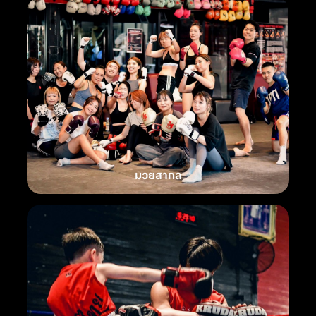
มวยสากล