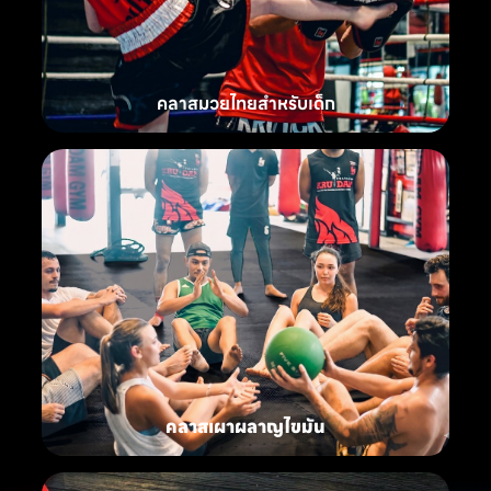
คลาสมวยไทยสำหรับเด็ก
คลาสเผาผลาญไขมัน