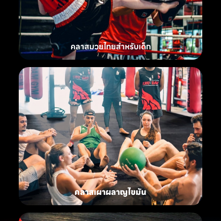
คลาสมวยไทยสำหรับเด็ก
คลาสเผาผลาญไขมัน