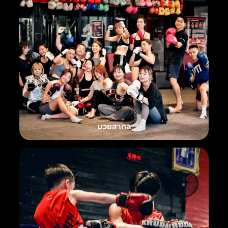
มวยสากล