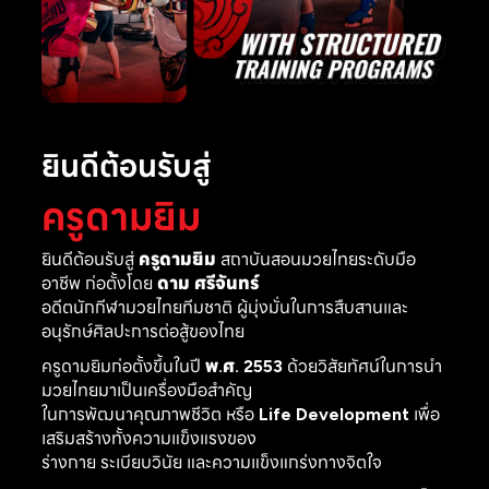
ยินดีต้อนรับสู่
ครูดามยิม
ยินดีต้อนรับสู่
ครูดามยิม
สถาบันสอนมวยไทยระดับมือ
อาชีพ ก่อตั้งโดย
ดาม ศรีจันทร์
อดีตนักกีฬามวยไทยทีมชาติ ผู้มุ่งมั่นในการสืบสานและ
อนุรักษ์ศิลปะการต่อสู้ของไทย
ครูดามยิมก่อตั้งขึ้นในปี
พ.ศ. 2553
ด้วยวิสัยทัศน์ในการนำ
มวยไทยมาเป็นเครื่องมือสำคัญ
ในการพัฒนาคุณภาพชีวิต หรือ
Life Development
เพื่อ
เสริมสร้างทั้งความแข็งแรงของ
ร่างกาย ระเบียบวินัย และความแข็งแกร่งทางจิตใจ