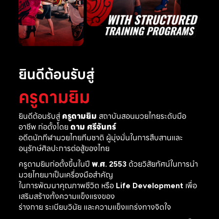
ยินดีต้อนรับสู่
ครูดามยิม
ยินดีต้อนรับสู่
ครูดามยิม
สถาบันสอนมวยไทยระดับมือ
อาชีพ ก่อตั้งโดย
ดาม ศรีจันทร์
อดีตนักกีฬามวยไทยทีมชาติ ผู้มุ่งมั่นในการสืบสานและ
อนุรักษ์ศิลปะการต่อสู้ของไทย
ครูดามยิมก่อตั้งขึ้นในปี
พ.ศ. 2553
ด้วยวิสัยทัศน์ในการนำ
มวยไทยมาเป็นเครื่องมือสำคัญ
ในการพัฒนาคุณภาพชีวิต หรือ
Life Development
เพื่อ
เสริมสร้างทั้งความแข็งแรงของ
ร่างกาย ระเบียบวินัย และความแข็งแกร่งทางจิตใจ