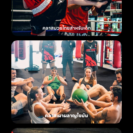
คลาสมวยไทยสำหรับเด็ก
คลาสเผาผลาญไขมัน