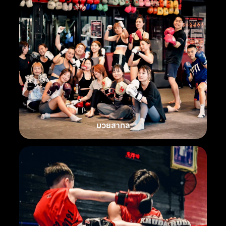
มวยสากล