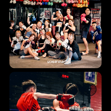
มวยสากล