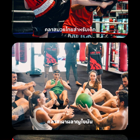
คลาสมวยไทยสำหรับเด็ก
คลาสเผาผลาญไขมัน