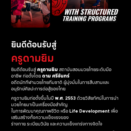
ยินดีต้อนรับสู่
ครูดามยิม
ยินดีต้อนรับสู่
ครูดามยิม
สถาบันสอนมวยไทยระดับมือ
อาชีพ ก่อตั้งโดย
ดาม ศรีจันทร์
อดีตนักกีฬามวยไทยทีมชาติ ผู้มุ่งมั่นในการสืบสานและ
อนุรักษ์ศิลปะการต่อสู้ของไทย
ครูดามยิมก่อตั้งขึ้นในปี
พ.ศ. 2553
ด้วยวิสัยทัศน์ในการนำ
มวยไทยมาเป็นเครื่องมือสำคัญ
ในการพัฒนาคุณภาพชีวิต หรือ
Life Development
เพื่อ
เสริมสร้างทั้งความแข็งแรงของ
ร่างกาย ระเบียบวินัย และความแข็งแกร่งทางจิตใจ