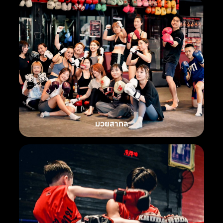
มวยสากล