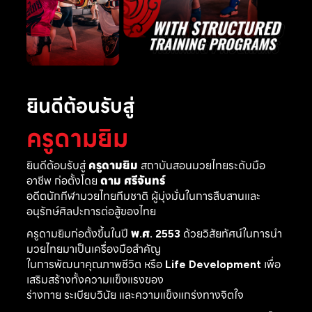
ยินดีต้อนรับสู่
ครูดามยิม
ยินดีต้อนรับสู่
ครูดามยิม
สถาบันสอนมวยไทยระดับมือ
อาชีพ ก่อตั้งโดย
ดาม ศรีจันทร์
อดีตนักกีฬามวยไทยทีมชาติ ผู้มุ่งมั่นในการสืบสานและ
อนุรักษ์ศิลปะการต่อสู้ของไทย
ครูดามยิมก่อตั้งขึ้นในปี
พ.ศ. 2553
ด้วยวิสัยทัศน์ในการนำ
มวยไทยมาเป็นเครื่องมือสำคัญ
ในการพัฒนาคุณภาพชีวิต หรือ
Life Development
เพื่อ
เสริมสร้างทั้งความแข็งแรงของ
ร่างกาย ระเบียบวินัย และความแข็งแกร่งทางจิตใจ