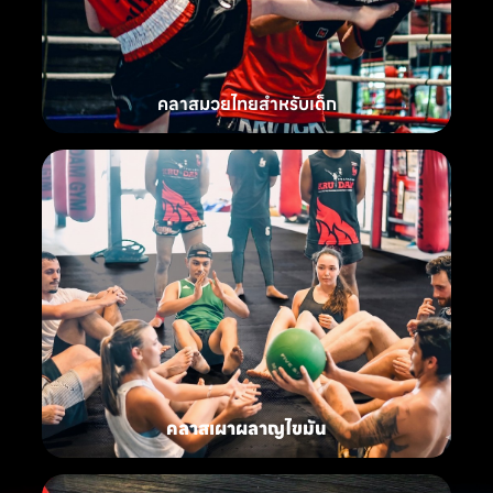
คลาสมวยไทยสำหรับเด็ก
คลาสเผาผลาญไขมัน