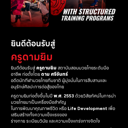
ยินดีต้อนรับสู่
ครูดามยิม
ยินดีต้อนรับสู่
ครูดามยิม
สถาบันสอนมวยไทยระดับมือ
อาชีพ ก่อตั้งโดย
ดาม ศรีจันทร์
อดีตนักกีฬามวยไทยทีมชาติ ผู้มุ่งมั่นในการสืบสานและ
อนุรักษ์ศิลปะการต่อสู้ของไทย
ครูดามยิมก่อตั้งขึ้นในปี
พ.ศ. 2553
ด้วยวิสัยทัศน์ในการนำ
มวยไทยมาเป็นเครื่องมือสำคัญ
ในการพัฒนาคุณภาพชีวิต หรือ
Life Development
เพื่อ
เสริมสร้างทั้งความแข็งแรงของ
ร่างกาย ระเบียบวินัย และความแข็งแกร่งทางจิตใจ