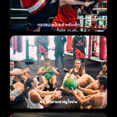
คลาสมวยไทยสำหรับเด็ก
คลาสเผาผลาญไขมัน