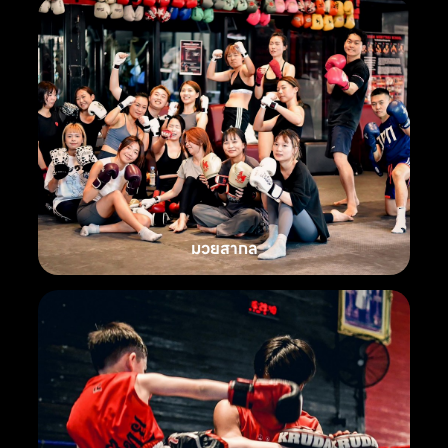
มวยสากล