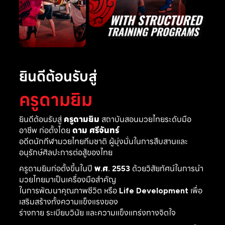
ยินดีต้อนรับสู่
ครูดามยิม
ยินดีต้อนรับสู่
ครูดามยิม
สถาบันสอนมวยไทยระดับมือ
อาชีพ ก่อตั้งโดย
ดาม ศรีจันทร์
อดีตนักกีฬามวยไทยทีมชาติ ผู้มุ่งมั่นในการสืบสานและ
อนุรักษ์ศิลปะการต่อสู้ของไทย
ครูดามยิมก่อตั้งขึ้นในปี
พ.ศ. 2553
ด้วยวิสัยทัศน์ในการนำ
มวยไทยมาเป็นเครื่องมือสำคัญ
ในการพัฒนาคุณภาพชีวิต หรือ
Life Development
เพื่อ
เสริมสร้างทั้งความแข็งแรงของ
ร่างกาย ระเบียบวินัย และความแข็งแกร่งทางจิตใจ