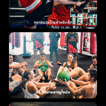
คลาสมวยไทยสำหรับเด็ก
คลาสเผาผลาญไขมัน