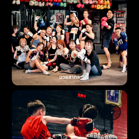
มวยสากล