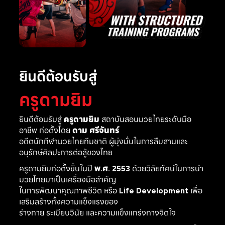
ยินดีต้อนรับสู่
ครูดามยิม
ยินดีต้อนรับสู่
ครูดามยิม
สถาบันสอนมวยไทยระดับมือ
อาชีพ ก่อตั้งโดย
ดาม ศรีจันทร์
อดีตนักกีฬามวยไทยทีมชาติ ผู้มุ่งมั่นในการสืบสานและ
อนุรักษ์ศิลปะการต่อสู้ของไทย
ครูดามยิมก่อตั้งขึ้นในปี
พ.ศ. 2553
ด้วยวิสัยทัศน์ในการนำ
มวยไทยมาเป็นเครื่องมือสำคัญ
ในการพัฒนาคุณภาพชีวิต หรือ
Life Development
เพื่อ
เสริมสร้างทั้งความแข็งแรงของ
ร่างกาย ระเบียบวินัย และความแข็งแกร่งทางจิตใจ