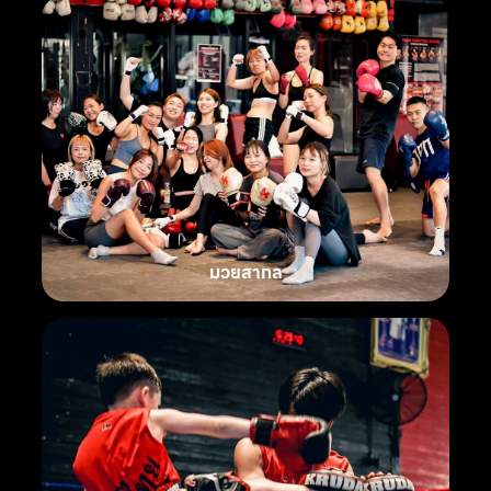
มวยสากล