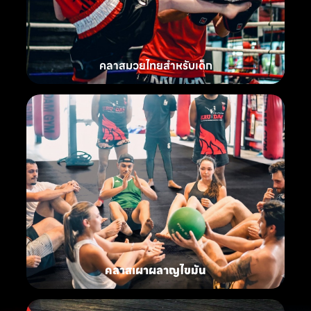
คลาสมวยไทยสำหรับเด็ก
คลาสเผาผลาญไขมัน