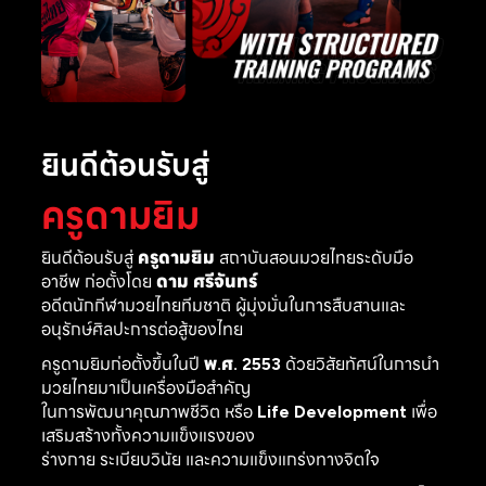
ยินดีต้อนรับสู่
ครูดามยิม
ยินดีต้อนรับสู่
ครูดามยิม
สถาบันสอนมวยไทยระดับมือ
อาชีพ ก่อตั้งโดย
ดาม ศรีจันทร์
อดีตนักกีฬามวยไทยทีมชาติ ผู้มุ่งมั่นในการสืบสานและ
อนุรักษ์ศิลปะการต่อสู้ของไทย
ครูดามยิมก่อตั้งขึ้นในปี
พ.ศ. 2553
ด้วยวิสัยทัศน์ในการนำ
มวยไทยมาเป็นเครื่องมือสำคัญ
ในการพัฒนาคุณภาพชีวิต หรือ
Life Development
เพื่อ
เสริมสร้างทั้งความแข็งแรงของ
ร่างกาย ระเบียบวินัย และความแข็งแกร่งทางจิตใจ