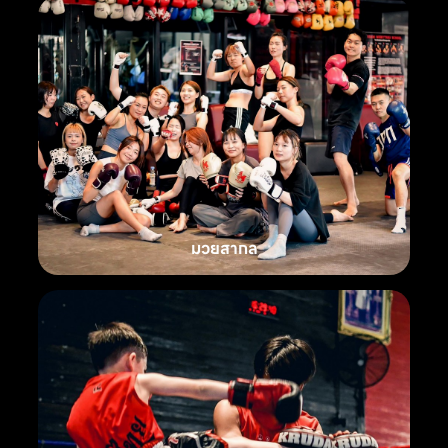
มวยสากล