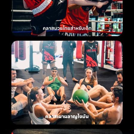
คลาสมวยไทยสำหรับเด็ก
คลาสเผาผลาญไขมัน