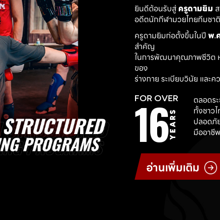
ยินดีต้อนรับสู่ 
ครูดามยิม
 
อดีตนักกีฬามวยไทยทีมชาติ ผ
ครูดามยิมก่อตั้งขึ้นในปี 
พ.ศ
สำคัญ
ในการพัฒนาคุณภาพชีวิต ห
ของ
ร่างกาย ระเบียบวินัย และค
16
FOR OVER
ตลอดระย
ทั้งชาว
YEARS
ปลอดภัย
มืออาชีพ
อ่านเพิ่มเติม