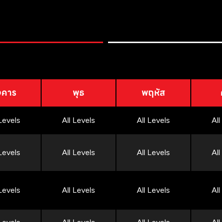
งคาร
พุธ
พฤหัส
 Levels
All Levels
All Levels
All
 Levels
All Levels
All Levels
All
 Levels
All Levels
All Levels
All