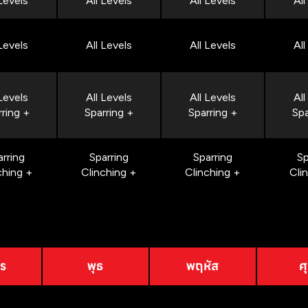
 Levels
All Levels
All Levels
All
 Levels
All Levels
All Levels
All
 Levels
All Levels
All Levels
All
rring +
Sparring +
Sparring +
Spa
arring
Sparring
Sparring
Sp
ching +
Clinching +
Clinching +
Cli
าร
พุธ
พฤหัส
ศุ