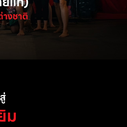
ู่
ยิม