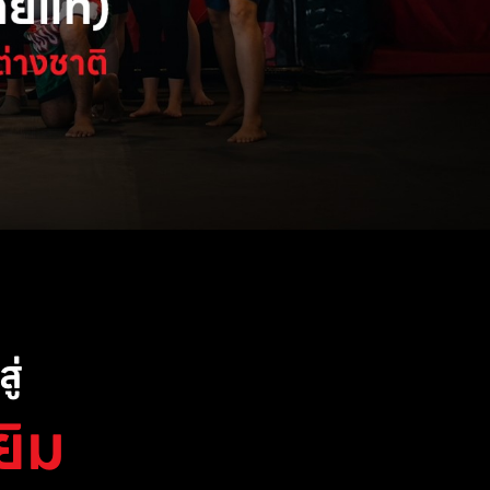
ู่
ยิม