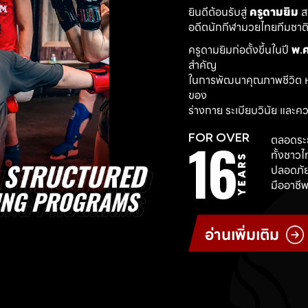
ยินดีต้อนรับสู่ 
ครูดามยิม
 
อดีตนักกีฬามวยไทยทีมชาติ ผ
ครูดามยิมก่อตั้งขึ้นในปี 
พ.ศ
สำคัญ
ในการพัฒนาคุณภาพชีวิต ห
ของ
ร่างกาย ระเบียบวินัย และค
16
FOR OVER
ตลอดระย
ทั้งชาว
YEARS
ปลอดภัย
มืออาชีพ
อ่านเพิ่มเติม