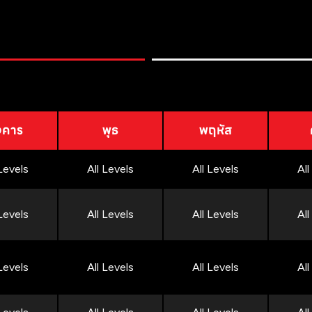
งคาร
พุธ
พฤหัส
 Levels
All Levels
All Levels
All
 Levels
All Levels
All Levels
All
 Levels
All Levels
All Levels
All