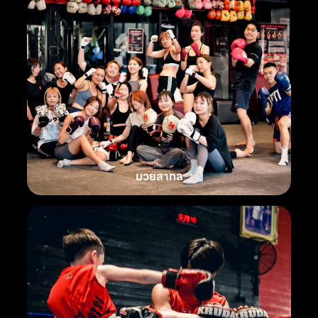
มวยสากล