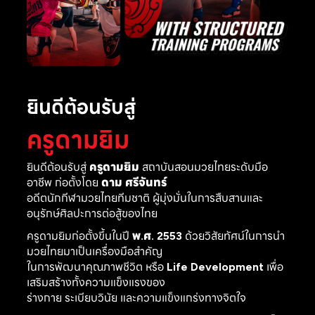
ยินดีต้อนรับสู่
ครูดามยิม
ยินดีต้อนรับสู่
ครูดามยิม
สถาบันสอนมวยไทยระดับมือ
อาชีพ ก่อตั้งโดย
ดาม ศรีจันทร์
อดีตนักกีฬามวยไทยทีมชาติ ผู้มุ่งมั่นในการสืบสานและ
อนุรักษ์ศิลปะการต่อสู้ของไทย
ครูดามยิมก่อตั้งขึ้นในปี
พ.ศ. 2553
ด้วยวิสัยทัศน์ในการนำ
มวยไทยมาเป็นเครื่องมือสำคัญ
ในการพัฒนาคุณภาพชีวิต หรือ
Life Development
เพื่อ
เสริมสร้างทั้งความแข็งแรงของ
ร่างกาย ระเบียบวินัย และความแข็งแกร่งทางจิตใจ