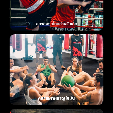
คลาสมวยไทยสำหรับเด็ก
คลาสเผาผลาญไขมัน