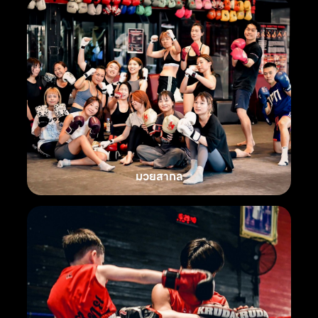
มวยสากล