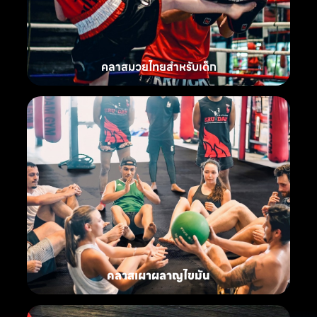
คลาสมวยไทยสำหรับเด็ก
คลาสเผาผลาญไขมัน