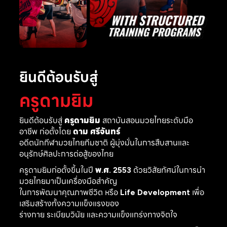
ยินดีต้อนรับสู่
ครูดามยิม
ยินดีต้อนรับสู่
ครูดามยิม
สถาบันสอนมวยไทยระดับมือ
อาชีพ ก่อตั้งโดย
ดาม ศรีจันทร์
อดีตนักกีฬามวยไทยทีมชาติ ผู้มุ่งมั่นในการสืบสานและ
อนุรักษ์ศิลปะการต่อสู้ของไทย
ครูดามยิมก่อตั้งขึ้นในปี
พ.ศ. 2553
ด้วยวิสัยทัศน์ในการนำ
มวยไทยมาเป็นเครื่องมือสำคัญ
ในการพัฒนาคุณภาพชีวิต หรือ
Life Development
เพื่อ
เสริมสร้างทั้งความแข็งแรงของ
ร่างกาย ระเบียบวินัย และความแข็งแกร่งทางจิตใจ