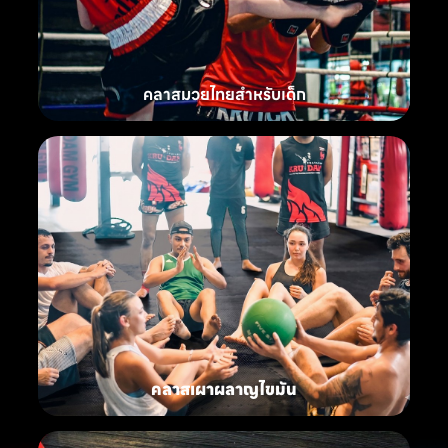
คลาสมวยไทยสำหรับเด็ก
คลาสเผาผลาญไขมัน