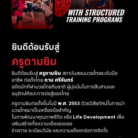
ยินดีต้อนรับสู่
ครูดามยิม
ยินดีต้อนรับสู่
ครูดามยิม
สถาบันสอนมวยไทยระดับมือ
อาชีพ ก่อตั้งโดย
ดาม ศรีจันทร์
อดีตนักกีฬามวยไทยทีมชาติ ผู้มุ่งมั่นในการสืบสานและ
อนุรักษ์ศิลปะการต่อสู้ของไทย
ครูดามยิมก่อตั้งขึ้นในปี
พ.ศ. 2553
ด้วยวิสัยทัศน์ในการนำ
มวยไทยมาเป็นเครื่องมือสำคัญ
ในการพัฒนาคุณภาพชีวิต หรือ
Life Development
เพื่อ
เสริมสร้างทั้งความแข็งแรงของ
ร่างกาย ระเบียบวินัย และความแข็งแกร่งทางจิตใจ