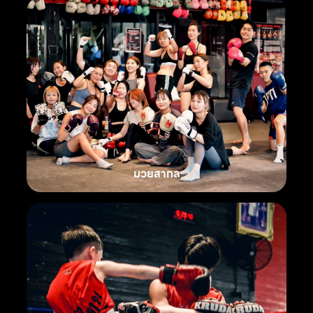
มวยสากล