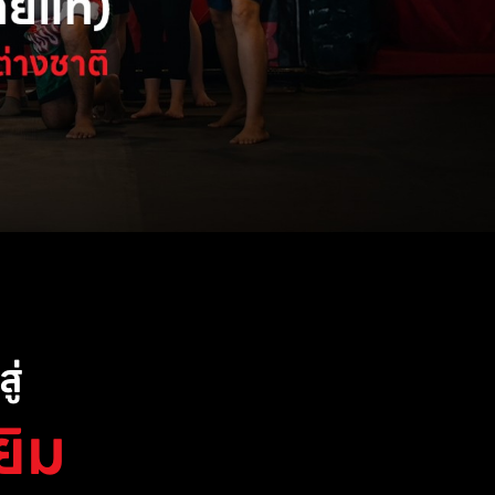
ู่
ยิม