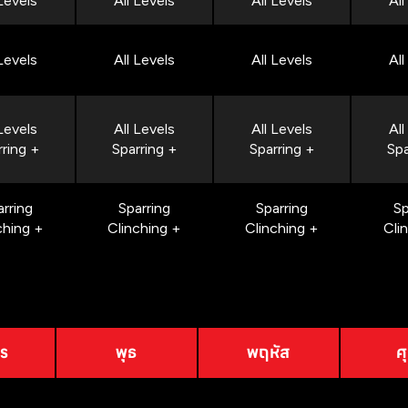
 Levels
All Levels
All Levels
All
 Levels
All Levels
All Levels
All
 Levels
All Levels
All Levels
All
rring +
Sparring +
Sparring +
Spa
arring
Sparring
Sparring
Sp
ching +
Clinching +
Clinching +
Cli
าร
พุธ
พฤหัส
ศุ