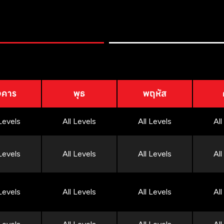
งคาร
พุธ
พฤหัส
 Levels
All Levels
All Levels
All
 Levels
All Levels
All Levels
All
 Levels
All Levels
All Levels
All