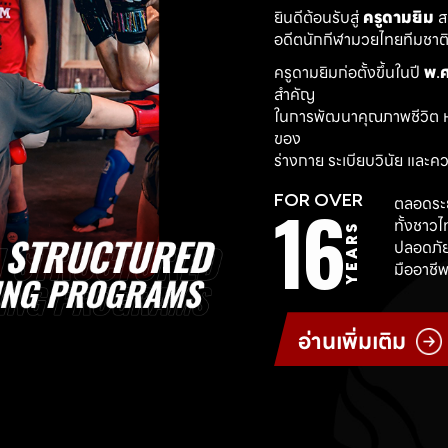
ยินดีต้อนรับสู่ 
ครูดามยิม
 
อดีตนักกีฬามวยไทยทีมชาติ ผ
ครูดามยิมก่อตั้งขึ้นในปี 
พ.ศ
สำคัญ
ในการพัฒนาคุณภาพชีวิต ห
ของ
ร่างกาย ระเบียบวินัย และค
16
FOR OVER
ตลอดระย
ทั้งชาว
YEARS
ปลอดภัย
มืออาชีพ
อ่านเพิ่มเติม