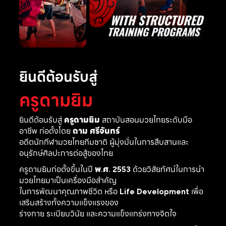
ยินดีต้อนรับสู่
ครูดามยิม
ยินดีต้อนรับสู่
ครูดามยิม
สถาบันสอนมวยไทยระดับมือ
อาชีพ ก่อตั้งโดย
ดาม ศรีจันทร์
อดีตนักกีฬามวยไทยทีมชาติ ผู้มุ่งมั่นในการสืบสานและ
อนุรักษ์ศิลปะการต่อสู้ของไทย
ครูดามยิมก่อตั้งขึ้นในปี
พ.ศ. 2553
ด้วยวิสัยทัศน์ในการนำ
มวยไทยมาเป็นเครื่องมือสำคัญ
ในการพัฒนาคุณภาพชีวิต หรือ
Life Development
เพื่อ
เสริมสร้างทั้งความแข็งแรงของ
ร่างกาย ระเบียบวินัย และความแข็งแกร่งทางจิตใจ