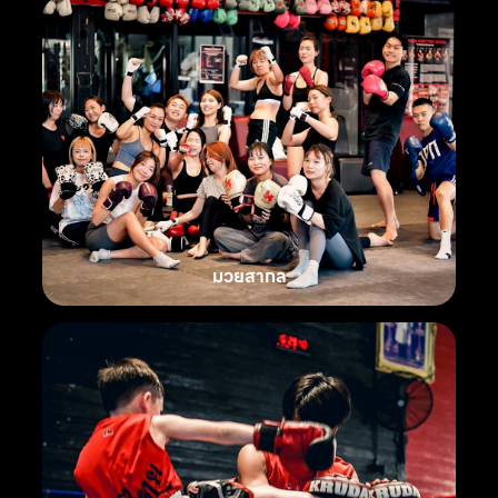
มวยสากล