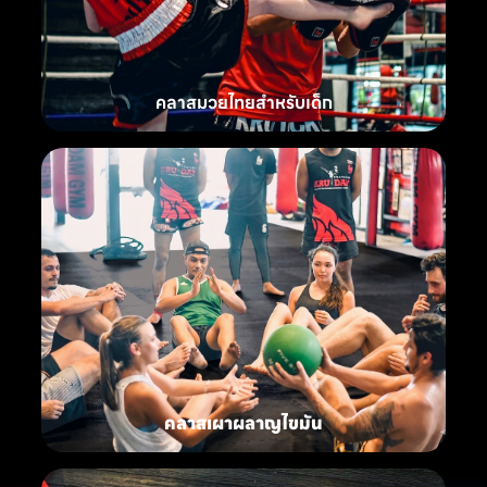
คลาสมวยไทยสำหรับเด็ก
คลาสเผาผลาญไขมัน