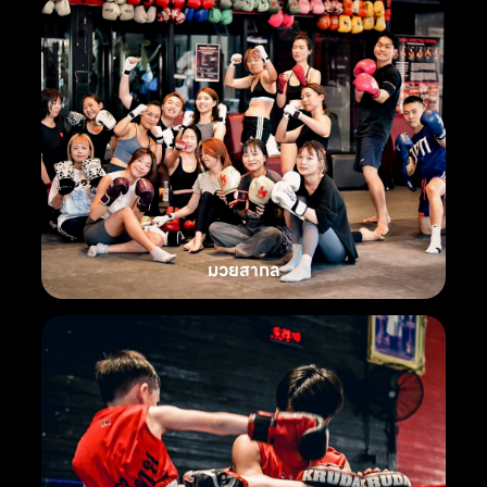
มวยสากล