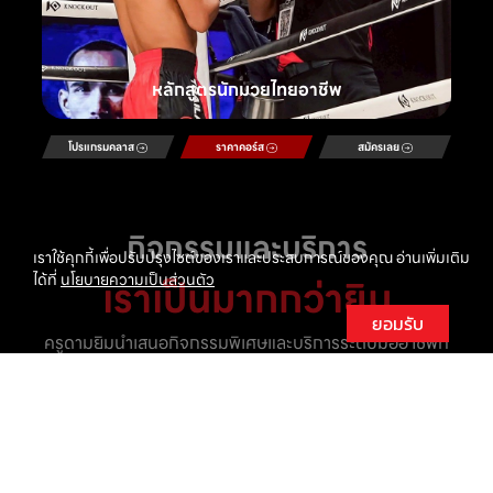
หลักสูตรนักมวยไทยอาชีพ
โปรแกรมคลาส
ราคาคอร์ส
สมัครเลย
กิจกรรมและบริการ
เราใช้คุกกี้เพื่อปรับปรุงไซต์ของเราและประสบการณ์ของคุณ อ่านเพิ่มเติม
เราเป็นมากกว่ายิม
ได้ที่
นโยบายความเป็นส่วนตัว
ยอมรับ
ครูดามยิมนำเสนอกิจกรรมพิเศษและบริการระดับมืออาชีพที่
หลากหลาย เพื่อถ่ายทอดจิตวิญญาณของมวยไทยสู่ผู้เรียน
องค์กร และผู้ชมทั่วโลก