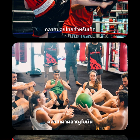
คลาสมวยไทยสำหรับเด็ก
คลาสเผาผลาญไขมัน