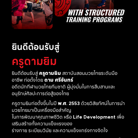
ยินดีต้อนรับสู่
ครูดามยิม
ยินดีต้อนรับสู่
ครูดามยิม
สถาบันสอนมวยไทยระดับมือ
อาชีพ ก่อตั้งโดย
ดาม ศรีจันทร์
อดีตนักกีฬามวยไทยทีมชาติ ผู้มุ่งมั่นในการสืบสานและ
อนุรักษ์ศิลปะการต่อสู้ของไทย
ครูดามยิมก่อตั้งขึ้นในปี
พ.ศ. 2553
ด้วยวิสัยทัศน์ในการนำ
มวยไทยมาเป็นเครื่องมือสำคัญ
ในการพัฒนาคุณภาพชีวิต หรือ
Life Development
เพื่อ
เสริมสร้างทั้งความแข็งแรงของ
ร่างกาย ระเบียบวินัย และความแข็งแกร่งทางจิตใจ