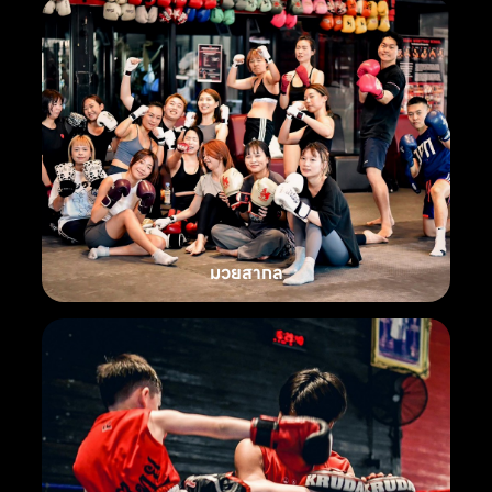
มวยสากล