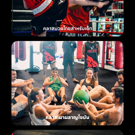
คลาสมวยไทยสำหรับเด็ก
คลาสเผาผลาญไขมัน