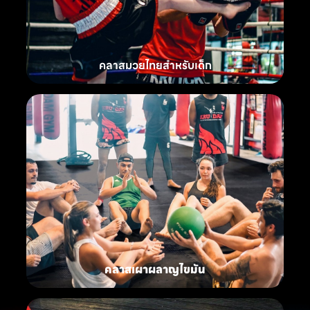
คลาสมวยไทยสำหรับเด็ก
คลาสเผาผลาญไขมัน