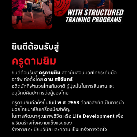
ยินดีต้อนรับสู่
ครูดามยิม
ยินดีต้อนรับสู่
ครูดามยิม
สถาบันสอนมวยไทยระดับมือ
อาชีพ ก่อตั้งโดย
ดาม ศรีจันทร์
อดีตนักกีฬามวยไทยทีมชาติ ผู้มุ่งมั่นในการสืบสานและ
อนุรักษ์ศิลปะการต่อสู้ของไทย
ครูดามยิมก่อตั้งขึ้นในปี
พ.ศ. 2553
ด้วยวิสัยทัศน์ในการนำ
มวยไทยมาเป็นเครื่องมือสำคัญ
ในการพัฒนาคุณภาพชีวิต หรือ
Life Development
เพื่อ
เสริมสร้างทั้งความแข็งแรงของ
ร่างกาย ระเบียบวินัย และความแข็งแกร่งทางจิตใจ