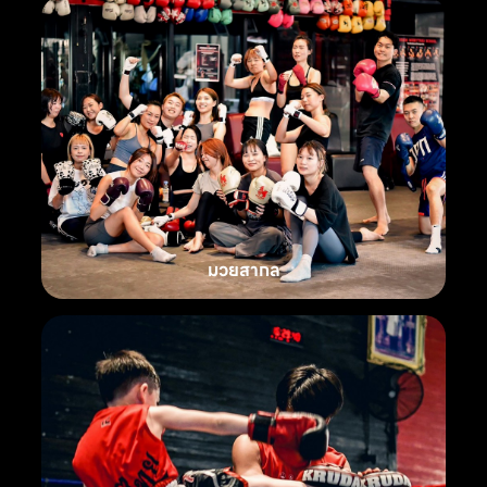
มวยสากล