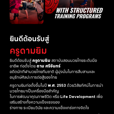
ยินดีต้อนรับสู่
ครูดามยิม
ยินดีต้อนรับสู่
ครูดามยิม
สถาบันสอนมวยไทยระดับมือ
อาชีพ ก่อตั้งโดย
ดาม ศรีจันทร์
อดีตนักกีฬามวยไทยทีมชาติ ผู้มุ่งมั่นในการสืบสานและ
อนุรักษ์ศิลปะการต่อสู้ของไทย
ครูดามยิมก่อตั้งขึ้นในปี
พ.ศ. 2553
ด้วยวิสัยทัศน์ในการนำ
มวยไทยมาเป็นเครื่องมือสำคัญ
ในการพัฒนาคุณภาพชีวิต หรือ
Life Development
เพื่อ
เสริมสร้างทั้งความแข็งแรงของ
ร่างกาย ระเบียบวินัย และความแข็งแกร่งทางจิตใจ