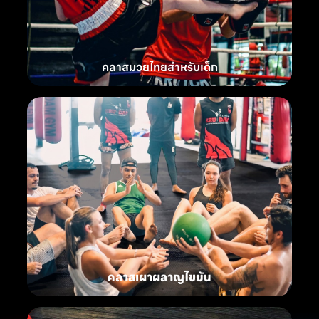
คลาสมวยไทยสำหรับเด็ก
คลาสเผาผลาญไขมัน