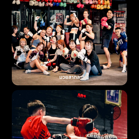
มวยสากล