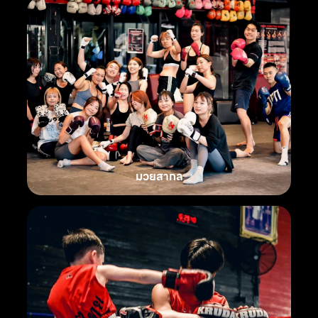
มวยสากล