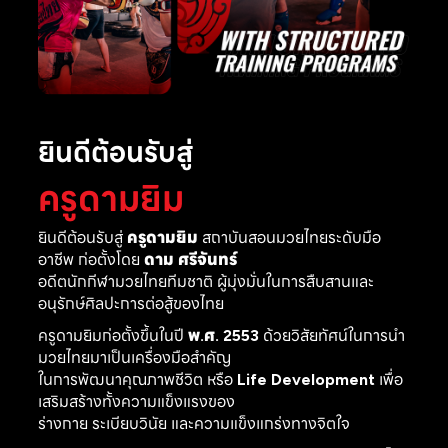
ยินดีต้อนรับสู่
ครูดามยิม
ยินดีต้อนรับสู่
ครูดามยิม
สถาบันสอนมวยไทยระดับมือ
อาชีพ ก่อตั้งโดย
ดาม ศรีจันทร์
อดีตนักกีฬามวยไทยทีมชาติ ผู้มุ่งมั่นในการสืบสานและ
อนุรักษ์ศิลปะการต่อสู้ของไทย
ครูดามยิมก่อตั้งขึ้นในปี
พ.ศ. 2553
ด้วยวิสัยทัศน์ในการนำ
มวยไทยมาเป็นเครื่องมือสำคัญ
ในการพัฒนาคุณภาพชีวิต หรือ
Life Development
เพื่อ
เสริมสร้างทั้งความแข็งแรงของ
ร่างกาย ระเบียบวินัย และความแข็งแกร่งทางจิตใจ