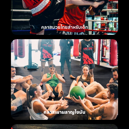
คลาสมวยไทยสำหรับเด็ก
คลาสเผาผลาญไขมัน