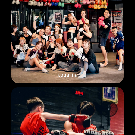
มวยสากล