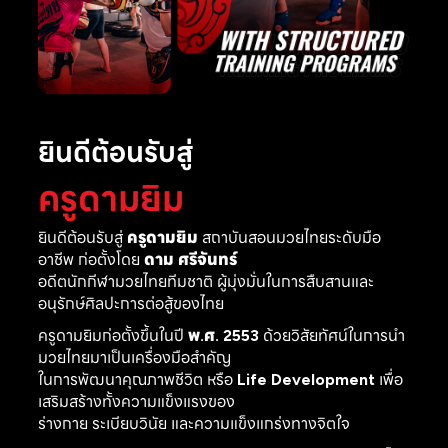
ยินดีต้อนรับสู่
ครูดามยิม
ยินดีต้อนรับสู่
ครูดามยิม
สถาบันสอนมวยไทยระดับมือ
อาชีพ ก่อตั้งโดย
ดาม ศรีจันทร์
อดีตนักกีฬามวยไทยทีมชาติ ผู้มุ่งมั่นในการสืบสานและ
อนุรักษ์ศิลปะการต่อสู้ของไทย
ครูดามยิมก่อตั้งขึ้นในปี
พ.ศ. 2553
ด้วยวิสัยทัศน์ในการนำ
มวยไทยมาเป็นเครื่องมือสำคัญ
ในการพัฒนาคุณภาพชีวิต หรือ
Life Development
เพื่อ
เสริมสร้างทั้งความแข็งแรงของ
ร่างกาย ระเบียบวินัย และความแข็งแกร่งทางจิตใจ