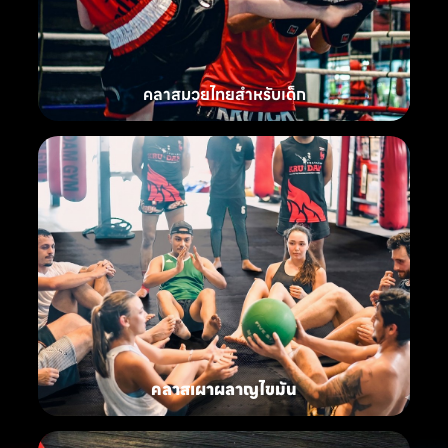
คลาสมวยไทยสำหรับเด็ก
คลาสเผาผลาญไขมัน