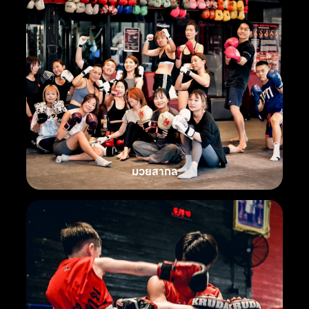
มวยสากล