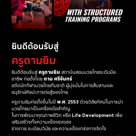
ยินดีต้อนรับสู่
ครูดามยิม
ยินดีต้อนรับสู่
ครูดามยิม
สถาบันสอนมวยไทยระดับมือ
อาชีพ ก่อตั้งโดย
ดาม ศรีจันทร์
อดีตนักกีฬามวยไทยทีมชาติ ผู้มุ่งมั่นในการสืบสานและ
อนุรักษ์ศิลปะการต่อสู้ของไทย
ครูดามยิมก่อตั้งขึ้นในปี
พ.ศ. 2553
ด้วยวิสัยทัศน์ในการนำ
มวยไทยมาเป็นเครื่องมือสำคัญ
ในการพัฒนาคุณภาพชีวิต หรือ
Life Development
เพื่อ
เสริมสร้างทั้งความแข็งแรงของ
ร่างกาย ระเบียบวินัย และความแข็งแกร่งทางจิตใจ