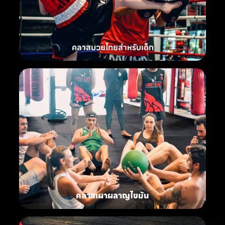
คลาสมวยไทยสำหรับเด็ก
คลาสเผาผลาญไขมัน