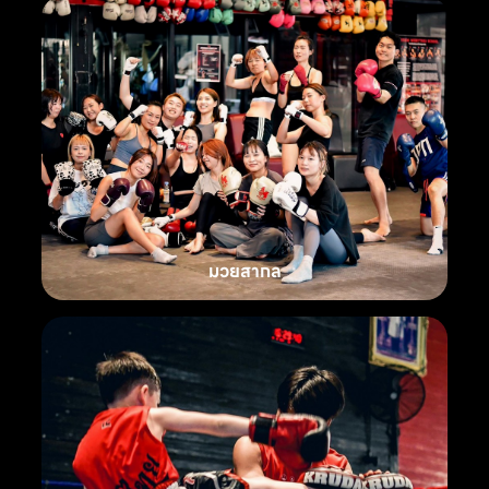
มวยสากล