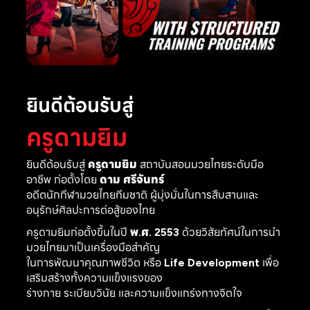
ยินดีต้อนรับสู่
ครูดามยิม
ยินดีต้อนรับสู่
ครูดามยิม
สถาบันสอนมวยไทยระดับมือ
อาชีพ ก่อตั้งโดย
ดาม ศรีจันทร์
อดีตนักกีฬามวยไทยทีมชาติ ผู้มุ่งมั่นในการสืบสานและ
อนุรักษ์ศิลปะการต่อสู้ของไทย
ครูดามยิมก่อตั้งขึ้นในปี
พ.ศ. 2553
ด้วยวิสัยทัศน์ในการนำ
มวยไทยมาเป็นเครื่องมือสำคัญ
ในการพัฒนาคุณภาพชีวิต หรือ
Life Development
เพื่อ
เสริมสร้างทั้งความแข็งแรงของ
ร่างกาย ระเบียบวินัย และความแข็งแกร่งทางจิตใจ