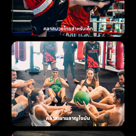
คลาสมวยไทยสำหรับเด็ก
คลาสเผาผลาญไขมัน