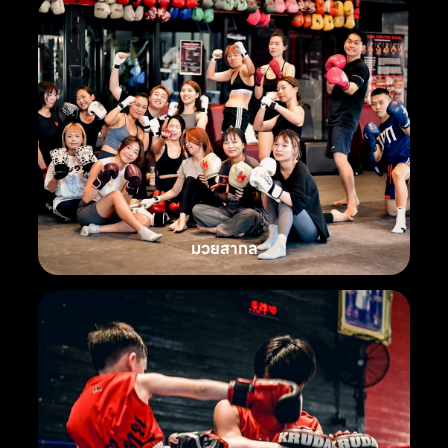
มวยสากล