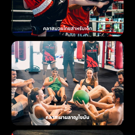
คลาสมวยไทยสำหรับเด็ก
คลาสเผาผลาญไขมัน