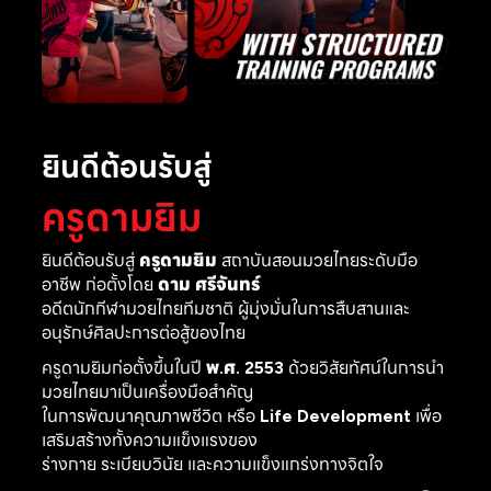
ยินดีต้อนรับสู่
ครูดามยิม
ยินดีต้อนรับสู่
ครูดามยิม
สถาบันสอนมวยไทยระดับมือ
อาชีพ ก่อตั้งโดย
ดาม ศรีจันทร์
อดีตนักกีฬามวยไทยทีมชาติ ผู้มุ่งมั่นในการสืบสานและ
อนุรักษ์ศิลปะการต่อสู้ของไทย
ครูดามยิมก่อตั้งขึ้นในปี
พ.ศ. 2553
ด้วยวิสัยทัศน์ในการนำ
มวยไทยมาเป็นเครื่องมือสำคัญ
ในการพัฒนาคุณภาพชีวิต หรือ
Life Development
เพื่อ
เสริมสร้างทั้งความแข็งแรงของ
ร่างกาย ระเบียบวินัย และความแข็งแกร่งทางจิตใจ