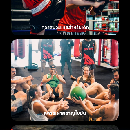
คลาสมวยไทยสำหรับเด็ก
คลาสเผาผลาญไขมัน