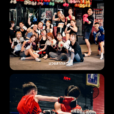
มวยสากล