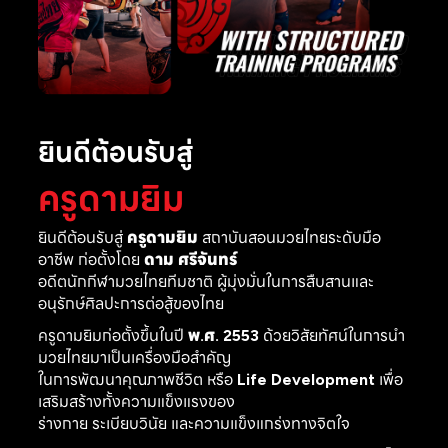
ยินดีต้อนรับสู่
ครูดามยิม
ยินดีต้อนรับสู่
ครูดามยิม
สถาบันสอนมวยไทยระดับมือ
อาชีพ ก่อตั้งโดย
ดาม ศรีจันทร์
อดีตนักกีฬามวยไทยทีมชาติ ผู้มุ่งมั่นในการสืบสานและ
อนุรักษ์ศิลปะการต่อสู้ของไทย
ครูดามยิมก่อตั้งขึ้นในปี
พ.ศ. 2553
ด้วยวิสัยทัศน์ในการนำ
มวยไทยมาเป็นเครื่องมือสำคัญ
ในการพัฒนาคุณภาพชีวิต หรือ
Life Development
เพื่อ
เสริมสร้างทั้งความแข็งแรงของ
ร่างกาย ระเบียบวินัย และความแข็งแกร่งทางจิตใจ