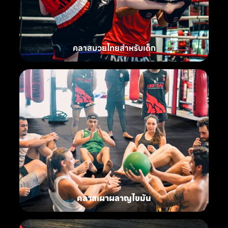
คลาสมวยไทยสำหรับเด็ก
คลาสเผาผลาญไขมัน