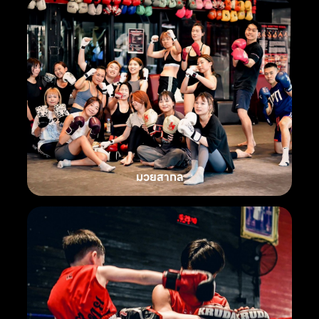
มวยสากล