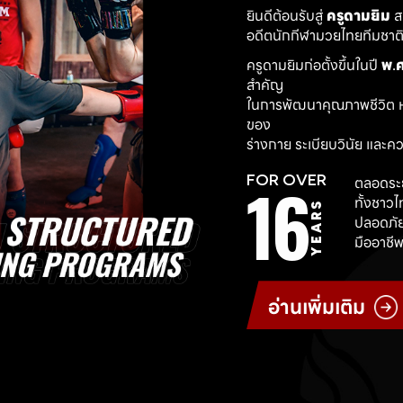
ยินดีต้อนรับสู่ 
ครูดามยิม
 
อดีตนักกีฬามวยไทยทีมชาติ ผ
ครูดามยิมก่อตั้งขึ้นในปี 
พ.ศ
สำคัญ
ในการพัฒนาคุณภาพชีวิต ห
ของ
ร่างกาย ระเบียบวินัย และค
16
FOR OVER
ตลอดระย
ทั้งชาว
YEARS
ปลอดภัย
มืออาชีพ
อ่านเพิ่มเติม