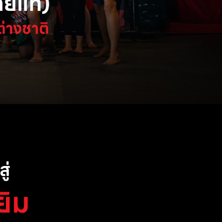
ู่
ยิม