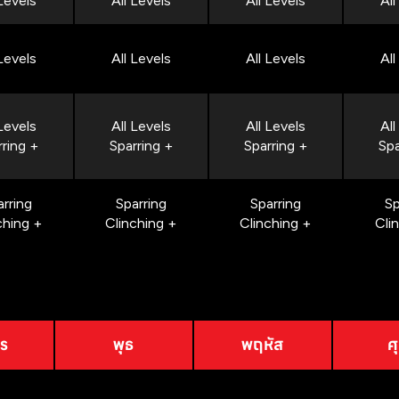
 Levels
All Levels
All Levels
All
 Levels
All Levels
All Levels
All
 Levels
All Levels
All Levels
All
rring +
Sparring +
Sparring +
Spa
arring
Sparring
Sparring
Sp
ching +
Clinching +
Clinching +
Cli
าร
พุธ
พฤหัส
ศุ