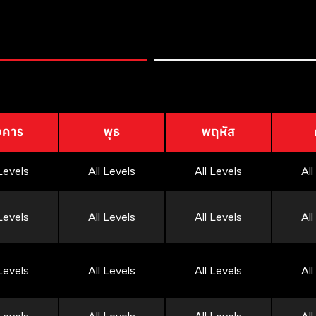
งคาร
พุธ
พฤหัส
 Levels
All Levels
All Levels
All
 Levels
All Levels
All Levels
All
 Levels
All Levels
All Levels
All