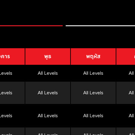
งคาร
พุธ
พฤหัส
 Levels
All Levels
All Levels
All
 Levels
All Levels
All Levels
All
 Levels
All Levels
All Levels
All