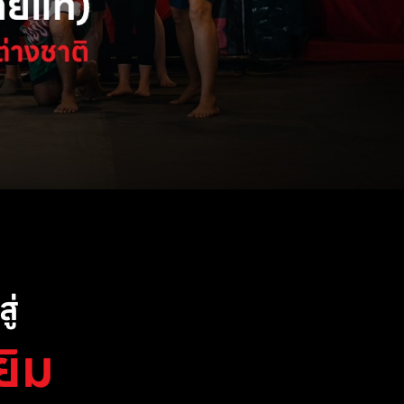
ู่
ยิม