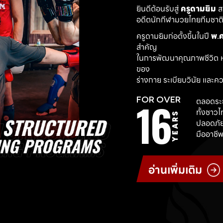
ยินดีต้อนรับสู่ 
ครูดามยิม
 
อดีตนักกีฬามวยไทยทีมชาติ ผ
ครูดามยิมก่อตั้งขึ้นในปี 
พ.ศ
สำคัญ
ในการพัฒนาคุณภาพชีวิต ห
ของ
ร่างกาย ระเบียบวินัย และค
16
FOR OVER
ตลอดระย
ทั้งชาว
YEARS
ปลอดภัย
มืออาชีพ
อ่านเพิ่มเติม