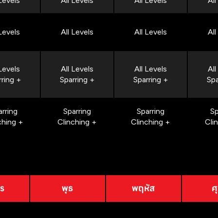
 Levels
All Levels
All Levels
All
 Levels
All Levels
All Levels
All
 Levels
All Levels
All Levels
All
rring +
Sparring +
Sparring +
Spa
arring
Sparring
Sparring
Sp
ching +
Clinching +
Clinching +
Cli
าร
พุธ
พฤหัส
ศุ