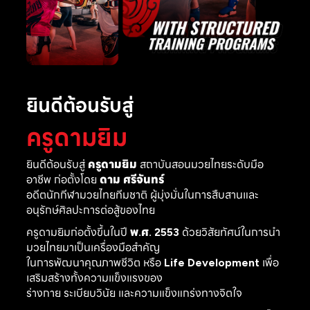
ยินดีต้อนรับสู่
ครูดามยิม
ยินดีต้อนรับสู่
ครูดามยิม
สถาบันสอนมวยไทยระดับมือ
อาชีพ ก่อตั้งโดย
ดาม ศรีจันทร์
อดีตนักกีฬามวยไทยทีมชาติ ผู้มุ่งมั่นในการสืบสานและ
อนุรักษ์ศิลปะการต่อสู้ของไทย
ครูดามยิมก่อตั้งขึ้นในปี
พ.ศ. 2553
ด้วยวิสัยทัศน์ในการนำ
มวยไทยมาเป็นเครื่องมือสำคัญ
ในการพัฒนาคุณภาพชีวิต หรือ
Life Development
เพื่อ
เสริมสร้างทั้งความแข็งแรงของ
ร่างกาย ระเบียบวินัย และความแข็งแกร่งทางจิตใจ