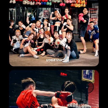
มวยสากล