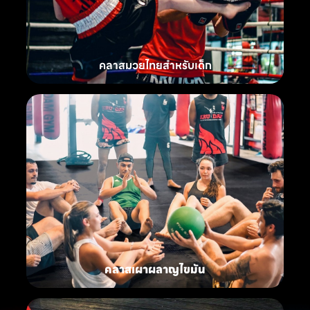
คลาสมวยไทยสำหรับเด็ก
คลาสเผาผลาญไขมัน