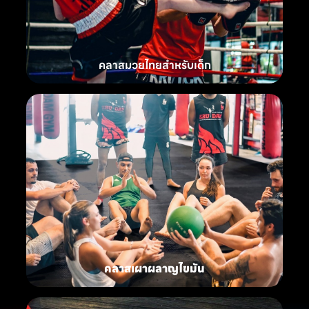
คลาสมวยไทยสำหรับเด็ก
คลาสเผาผลาญไขมัน