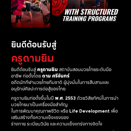
ยินดีต้อนรับสู่
ครูดามยิม
ยินดีต้อนรับสู่
ครูดามยิม
สถาบันสอนมวยไทยระดับมือ
อาชีพ ก่อตั้งโดย
ดาม ศรีจันทร์
อดีตนักกีฬามวยไทยทีมชาติ ผู้มุ่งมั่นในการสืบสานและ
อนุรักษ์ศิลปะการต่อสู้ของไทย
ครูดามยิมก่อตั้งขึ้นในปี
พ.ศ. 2553
ด้วยวิสัยทัศน์ในการนำ
มวยไทยมาเป็นเครื่องมือสำคัญ
ในการพัฒนาคุณภาพชีวิต หรือ
Life Development
เพื่อ
เสริมสร้างทั้งความแข็งแรงของ
ร่างกาย ระเบียบวินัย และความแข็งแกร่งทางจิตใจ