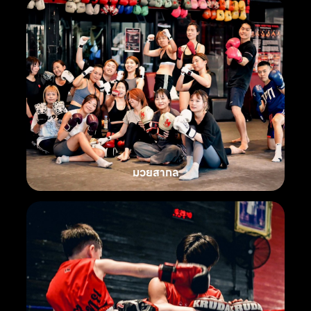
มวยสากล