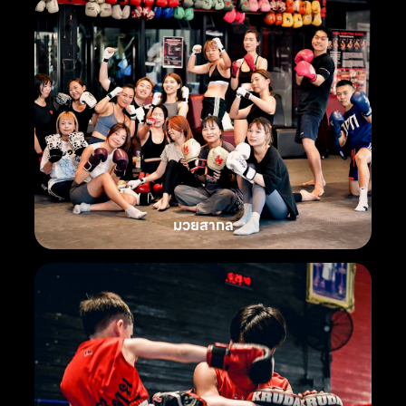
มวยสากล