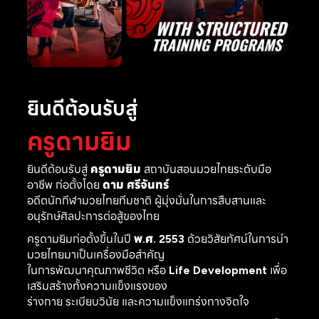
ยินดีต้อนรับสู่
ครูดามยิม
ยินดีต้อนรับสู่
ครูดามยิม
สถาบันสอนมวยไทยระดับมือ
อาชีพ ก่อตั้งโดย
ดาม ศรีจันทร์
อดีตนักกีฬามวยไทยทีมชาติ ผู้มุ่งมั่นในการสืบสานและ
อนุรักษ์ศิลปะการต่อสู้ของไทย
ครูดามยิมก่อตั้งขึ้นในปี
พ.ศ. 2553
ด้วยวิสัยทัศน์ในการนำ
มวยไทยมาเป็นเครื่องมือสำคัญ
ในการพัฒนาคุณภาพชีวิต หรือ
Life Development
เพื่อ
เสริมสร้างทั้งความแข็งแรงของ
ร่างกาย ระเบียบวินัย และความแข็งแกร่งทางจิตใจ