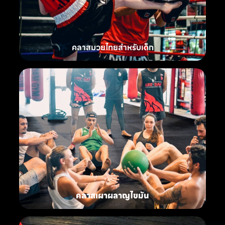
คลาสมวยไทยสำหรับเด็ก
คลาสเผาผลาญไขมัน