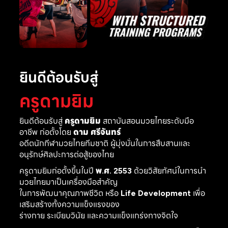
ยินดีต้อนรับสู่
ครูดามยิม
ยินดีต้อนรับสู่
ครูดามยิม
สถาบันสอนมวยไทยระดับมือ
อาชีพ ก่อตั้งโดย
ดาม ศรีจันทร์
อดีตนักกีฬามวยไทยทีมชาติ ผู้มุ่งมั่นในการสืบสานและ
อนุรักษ์ศิลปะการต่อสู้ของไทย
ครูดามยิมก่อตั้งขึ้นในปี
พ.ศ. 2553
ด้วยวิสัยทัศน์ในการนำ
มวยไทยมาเป็นเครื่องมือสำคัญ
ในการพัฒนาคุณภาพชีวิต หรือ
Life Development
เพื่อ
เสริมสร้างทั้งความแข็งแรงของ
ร่างกาย ระเบียบวินัย และความแข็งแกร่งทางจิตใจ