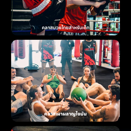
คลาสมวยไทยสำหรับเด็ก
คลาสเผาผลาญไขมัน