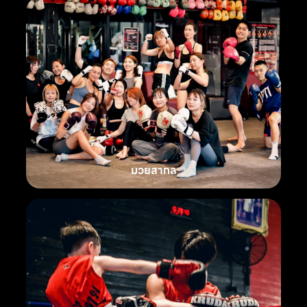
มวยสากล