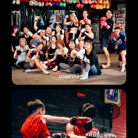
มวยสากล