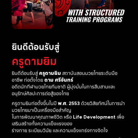
ยินดีต้อนรับสู่
ครูดามยิม
ยินดีต้อนรับสู่
ครูดามยิม
สถาบันสอนมวยไทยระดับมือ
อาชีพ ก่อตั้งโดย
ดาม ศรีจันทร์
อดีตนักกีฬามวยไทยทีมชาติ ผู้มุ่งมั่นในการสืบสานและ
อนุรักษ์ศิลปะการต่อสู้ของไทย
ครูดามยิมก่อตั้งขึ้นในปี
พ.ศ. 2553
ด้วยวิสัยทัศน์ในการนำ
มวยไทยมาเป็นเครื่องมือสำคัญ
ในการพัฒนาคุณภาพชีวิต หรือ
Life Development
เพื่อ
เสริมสร้างทั้งความแข็งแรงของ
ร่างกาย ระเบียบวินัย และความแข็งแกร่งทางจิตใจ