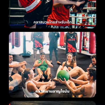
คลาสมวยไทยสำหรับเด็ก
คลาสเผาผลาญไขมัน