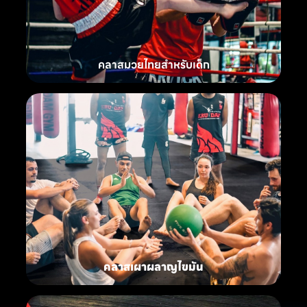
คลาสมวยไทยสำหรับเด็ก
คลาสเผาผลาญไขมัน