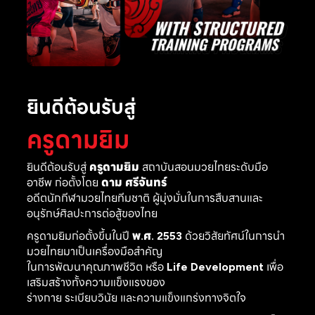
ยินดีต้อนรับสู่
ครูดามยิม
ยินดีต้อนรับสู่
ครูดามยิม
สถาบันสอนมวยไทยระดับมือ
อาชีพ ก่อตั้งโดย
ดาม ศรีจันทร์
อดีตนักกีฬามวยไทยทีมชาติ ผู้มุ่งมั่นในการสืบสานและ
อนุรักษ์ศิลปะการต่อสู้ของไทย
ครูดามยิมก่อตั้งขึ้นในปี
พ.ศ. 2553
ด้วยวิสัยทัศน์ในการนำ
มวยไทยมาเป็นเครื่องมือสำคัญ
ในการพัฒนาคุณภาพชีวิต หรือ
Life Development
เพื่อ
เสริมสร้างทั้งความแข็งแรงของ
ร่างกาย ระเบียบวินัย และความแข็งแกร่งทางจิตใจ