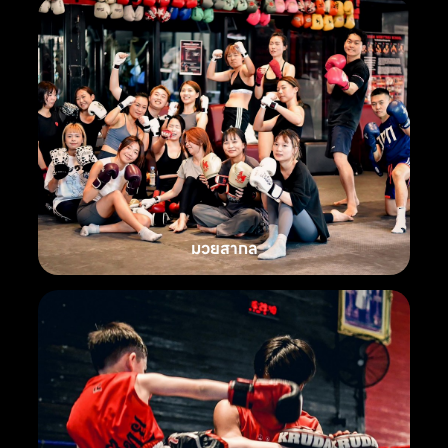
มวยสากล