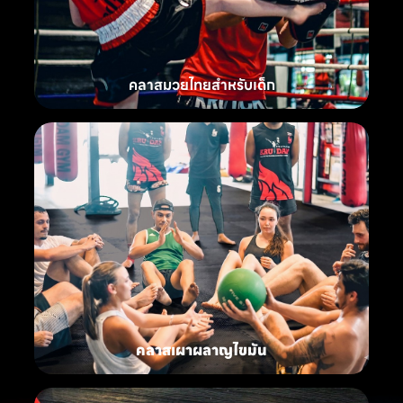
คลาสมวยไทยสำหรับเด็ก
คลาสเผาผลาญไขมัน