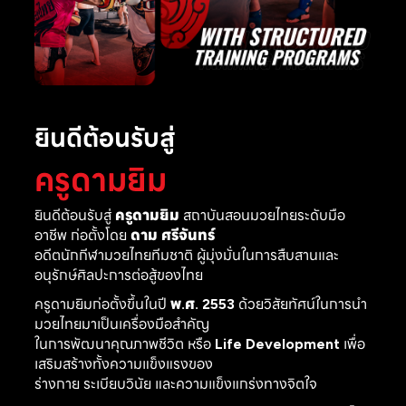
ยินดีต้อนรับสู่
ครูดามยิม
ยินดีต้อนรับสู่
ครูดามยิม
สถาบันสอนมวยไทยระดับมือ
อาชีพ ก่อตั้งโดย
ดาม ศรีจันทร์
อดีตนักกีฬามวยไทยทีมชาติ ผู้มุ่งมั่นในการสืบสานและ
อนุรักษ์ศิลปะการต่อสู้ของไทย
ครูดามยิมก่อตั้งขึ้นในปี
พ.ศ. 2553
ด้วยวิสัยทัศน์ในการนำ
มวยไทยมาเป็นเครื่องมือสำคัญ
ในการพัฒนาคุณภาพชีวิต หรือ
Life Development
เพื่อ
เสริมสร้างทั้งความแข็งแรงของ
ร่างกาย ระเบียบวินัย และความแข็งแกร่งทางจิตใจ