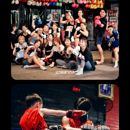
มวยสากล