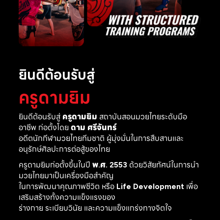
ยินดีต้อนรับสู่
ครูดามยิม
ยินดีต้อนรับสู่
ครูดามยิม
สถาบันสอนมวยไทยระดับมือ
อาชีพ ก่อตั้งโดย
ดาม ศรีจันทร์
อดีตนักกีฬามวยไทยทีมชาติ ผู้มุ่งมั่นในการสืบสานและ
อนุรักษ์ศิลปะการต่อสู้ของไทย
ครูดามยิมก่อตั้งขึ้นในปี
พ.ศ. 2553
ด้วยวิสัยทัศน์ในการนำ
มวยไทยมาเป็นเครื่องมือสำคัญ
ในการพัฒนาคุณภาพชีวิต หรือ
Life Development
เพื่อ
เสริมสร้างทั้งความแข็งแรงของ
ร่างกาย ระเบียบวินัย และความแข็งแกร่งทางจิตใจ