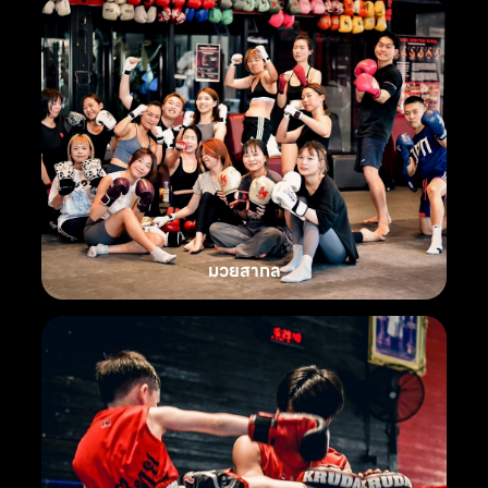
มวยสากล