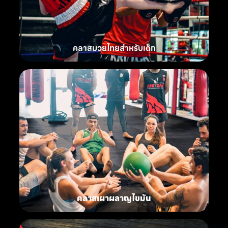
คลาสมวยไทยสำหรับเด็ก
คลาสเผาผลาญไขมัน