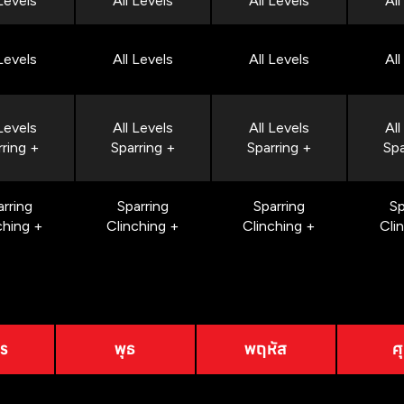
 Levels
All Levels
All Levels
All
 Levels
All Levels
All Levels
All
 Levels
All Levels
All Levels
All
rring +
Sparring +
Sparring +
Spa
arring
Sparring
Sparring
Sp
ching +
Clinching +
Clinching +
Cli
าร
พุธ
พฤหัส
ศุ