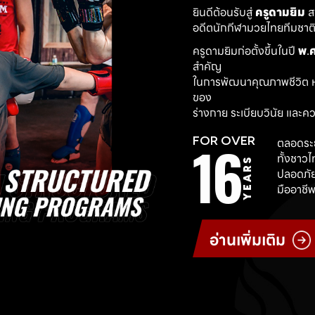
ยินดีต้อนรับสู่ 
ครูดามยิม
 
อดีตนักกีฬามวยไทยทีมชาติ ผ
ครูดามยิมก่อตั้งขึ้นในปี 
พ.ศ
สำคัญ
ในการพัฒนาคุณภาพชีวิต ห
ของ
ร่างกาย ระเบียบวินัย และค
16
FOR OVER
ตลอดระย
ทั้งชาว
YEARS
ปลอดภัย
มืออาชีพ
อ่านเพิ่มเติม