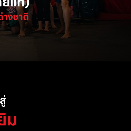
ู่
ยิม