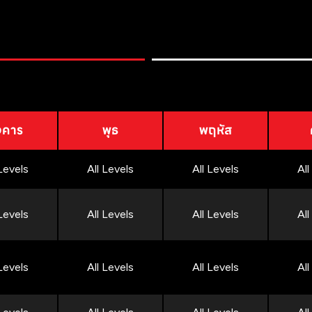
งคาร
พุธ
พฤหัส
 Levels
All Levels
All Levels
All
 Levels
All Levels
All Levels
All
 Levels
All Levels
All Levels
All