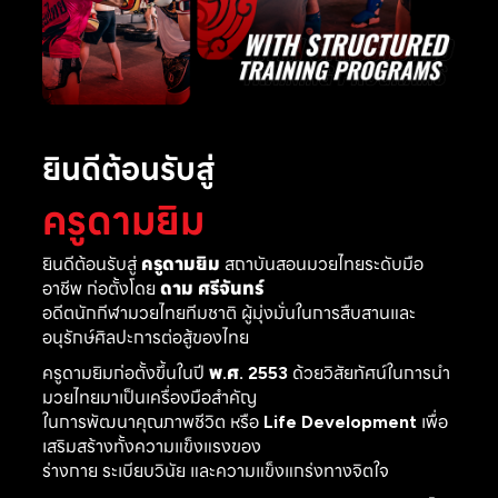
ยินดีต้อนรับสู่
ครูดามยิม
ยินดีต้อนรับสู่
ครูดามยิม
สถาบันสอนมวยไทยระดับมือ
อาชีพ ก่อตั้งโดย
ดาม ศรีจันทร์
อดีตนักกีฬามวยไทยทีมชาติ ผู้มุ่งมั่นในการสืบสานและ
อนุรักษ์ศิลปะการต่อสู้ของไทย
ครูดามยิมก่อตั้งขึ้นในปี
พ.ศ. 2553
ด้วยวิสัยทัศน์ในการนำ
มวยไทยมาเป็นเครื่องมือสำคัญ
ในการพัฒนาคุณภาพชีวิต หรือ
Life Development
เพื่อ
เสริมสร้างทั้งความแข็งแรงของ
ร่างกาย ระเบียบวินัย และความแข็งแกร่งทางจิตใจ