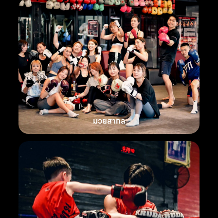
มวยสากล