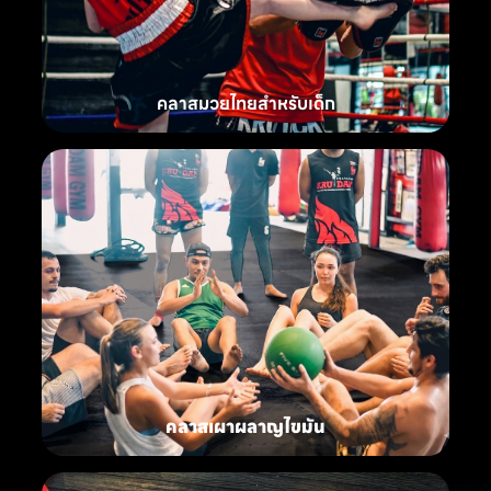
คลาสมวยไทยสำหรับเด็ก
คลาสเผาผลาญไขมัน